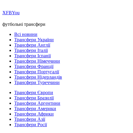
Х
FB
You
футбольні трансфери
Всі новини
Трансфери України
Трансфери Англії
Трансфери Італії
Трансфери Іспанії
Трансфери Німеччини
Трансфери Франції
Трансфери Португалії
Трансфери Нідерландів
Трансфери Туреччини
Трансфери Європи
Трансфери Бразилії
Трансфери Аргентини
Трансфери Америки
Трансфери Африки
Трансфери Азії
Трансфери Росії