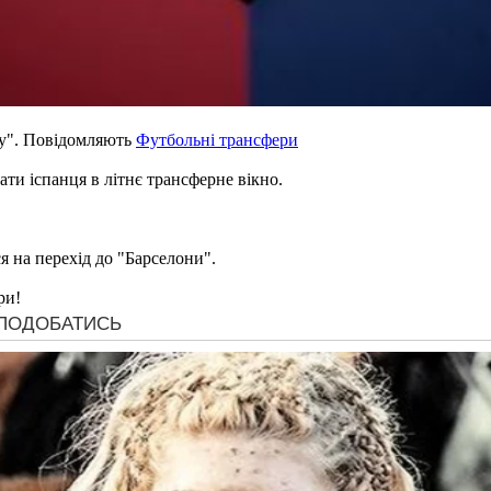
ну". Повідомляють
Футбольні трансфери
ти іспанця в літнє трансферне вікно.
я на перехід до "Барселони".
ри!