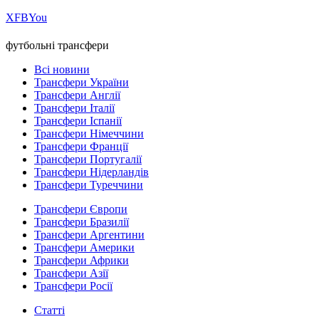
Х
FB
You
футбольні трансфери
Всі новини
Трансфери України
Трансфери Англії
Трансфери Італії
Трансфери Іспанії
Трансфери Німеччини
Трансфери Франції
Трансфери Португалії
Трансфери Нідерландів
Трансфери Туреччини
Трансфери Європи
Трансфери Бразилії
Трансфери Аргентини
Трансфери Америки
Трансфери Африки
Трансфери Азії
Трансфери Росії
Статті