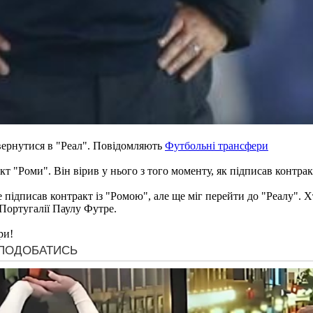
ернутися в "Реал". Повідомляють
Футбольні трансфери
 "Роми". Він вірив у нього з того моменту, як підписав контрак
 підписав контракт із "Ромою", але ще міг перейти до "Реалу". Х
 Португалії Паулу Футре.
ри!