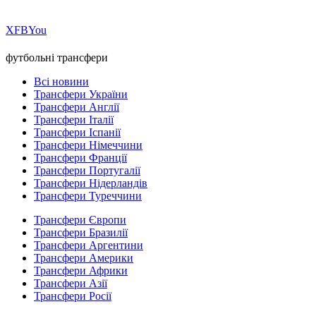
Х
FB
You
футбольні трансфери
Всі новини
Трансфери України
Трансфери Англії
Трансфери Італії
Трансфери Іспанії
Трансфери Німеччини
Трансфери Франції
Трансфери Португалії
Трансфери Нідерландів
Трансфери Туреччини
Трансфери Європи
Трансфери Бразилії
Трансфери Аргентини
Трансфери Америки
Трансфери Африки
Трансфери Азії
Трансфери Росії