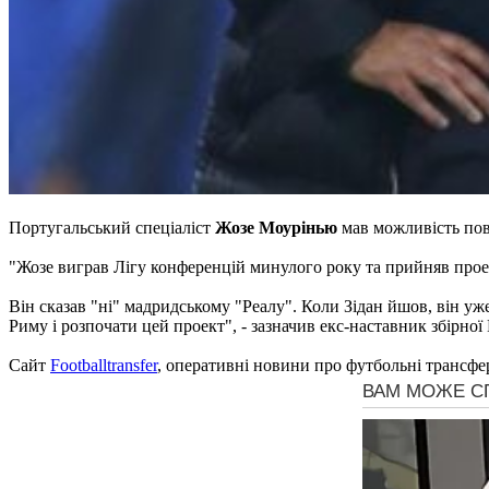
Португальський спеціаліст
Жозе Моурінью
мав можливість пов
"Жозе виграв Лігу конференцій минулого року та прийняв проект
Він сказав "ні" мадридському "Реалу". Коли Зідан йшов, він уже
Риму і розпочати цей проект", - зазначив екс-наставник збірної
Сайт
Footballtransfer
, оперативні новини про футбольні трансфе