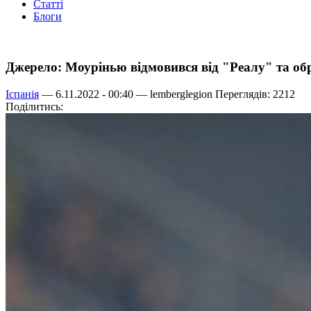
Статті
Блоги
Джерело: Моурінью відмовився від "Реалу" та о
Іспанія
— 6.11.2022 - 00:40 —
lemberglegion
Переглядів: 2212
Поділитись: