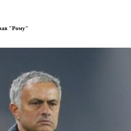
брав "Рому"