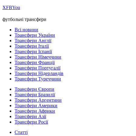
Х
FB
You
футбольні трансфери
Всі новини
Трансфери України
Трансфери Англії
Трансфери Італії
Трансфери Іспанії
Трансфери Німеччини
Трансфери Франції
Трансфери Португалії
Трансфери Нідерландів
Трансфери Туреччини
Трансфери Європи
Трансфери Бразилії
Трансфери Аргентини
Трансфери Америки
Трансфери Африки
Трансфери Азії
Трансфери Росії
Статті