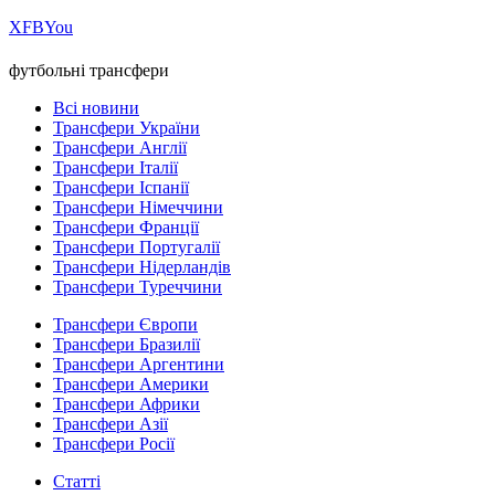
Х
FB
You
футбольні трансфери
Всі новини
Трансфери України
Трансфери Англії
Трансфери Італії
Трансфери Іспанії
Трансфери Німеччини
Трансфери Франції
Трансфери Португалії
Трансфери Нідерландів
Трансфери Туреччини
Трансфери Європи
Трансфери Бразилії
Трансфери Аргентини
Трансфери Америки
Трансфери Африки
Трансфери Азії
Трансфери Росії
Статті