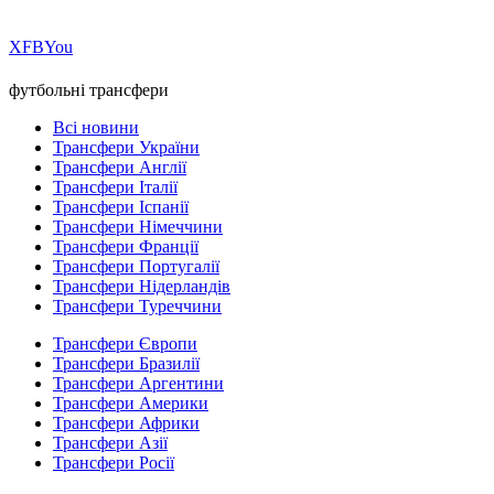
Х
FB
You
футбольні трансфери
Всі новини
Трансфери України
Трансфери Англії
Трансфери Італії
Трансфери Іспанії
Трансфери Німеччини
Трансфери Франції
Трансфери Португалії
Трансфери Нідерландів
Трансфери Туреччини
Трансфери Європи
Трансфери Бразилії
Трансфери Аргентини
Трансфери Америки
Трансфери Африки
Трансфери Азії
Трансфери Росії