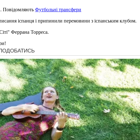
". Повідомляють
Футбольні трансфери
ідписання іспанця і припинили перемовини з іспанським клубом.
Сіті" Феррана Торреса.
ри!