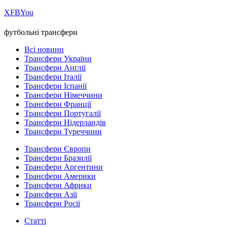
Х
FB
You
футбольні трансфери
Всі новини
Трансфери України
Трансфери Англії
Трансфери Італії
Трансфери Іспанії
Трансфери Німеччини
Трансфери Франції
Трансфери Португалії
Трансфери Нідерландів
Трансфери Туреччини
Трансфери Європи
Трансфери Бразилії
Трансфери Аргентини
Трансфери Америки
Трансфери Африки
Трансфери Азії
Трансфери Росії
Статті