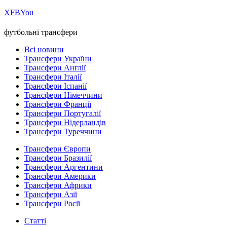
Х
FB
You
футбольні трансфери
Всі новини
Трансфери України
Трансфери Англії
Трансфери Італії
Трансфери Іспанії
Трансфери Німеччини
Трансфери Франції
Трансфери Португалії
Трансфери Нідерландів
Трансфери Туреччини
Трансфери Європи
Трансфери Бразилії
Трансфери Аргентини
Трансфери Америки
Трансфери Африки
Трансфери Азії
Трансфери Росії
Статті