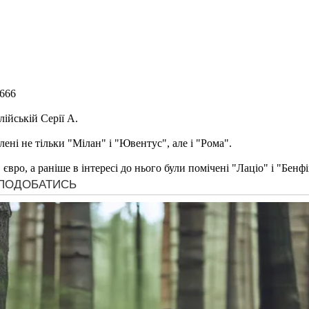
2666
лійській Серії А.
лені не тільки "Мілан" і "Ювентус", але і "Рома".
вро, а раніше в інтересі до нього були помічені "Лаціо" і "Бенфі