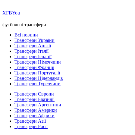
Х
FB
You
футбольні трансфери
Всі новини
Трансфери України
Трансфери Англії
Трансфери Італії
Трансфери Іспанії
Трансфери Німеччини
Трансфери Франції
Трансфери Португалії
Трансфери Нідерландів
Трансфери Туреччини
Трансфери Європи
Трансфери Бразилії
Трансфери Аргентини
Трансфери Америки
Трансфери Африки
Трансфери Азії
Трансфери Росії