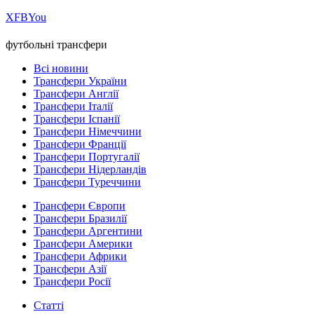
Х
FB
You
футбольні трансфери
Всі новини
Трансфери України
Трансфери Англії
Трансфери Італії
Трансфери Іспанії
Трансфери Німеччини
Трансфери Франції
Трансфери Португалії
Трансфери Нідерландів
Трансфери Туреччини
Трансфери Європи
Трансфери Бразилії
Трансфери Аргентини
Трансфери Америки
Трансфери Африки
Трансфери Азії
Трансфери Росії
Статті