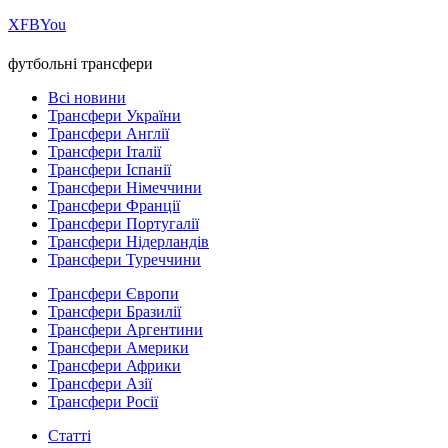
Х
FB
You
футбольні трансфери
Всі новини
Трансфери України
Трансфери Англії
Трансфери Італії
Трансфери Іспанії
Трансфери Німеччини
Трансфери Франції
Трансфери Португалії
Трансфери Нідерландів
Трансфери Туреччини
Трансфери Європи
Трансфери Бразилії
Трансфери Аргентини
Трансфери Америки
Трансфери Африки
Трансфери Азії
Трансфери Росії
Статті