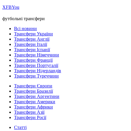
Х
FB
You
футбольні трансфери
Всі новини
Трансфери України
Трансфери Англії
Трансфери Італії
Трансфери Іспанії
Трансфери Німеччини
Трансфери Франції
Трансфери Португалії
Трансфери Нідерландів
Трансфери Туреччини
Трансфери Європи
Трансфери Бразилії
Трансфери Аргентини
Трансфери Америки
Трансфери Африки
Трансфери Азії
Трансфери Росії
Статті