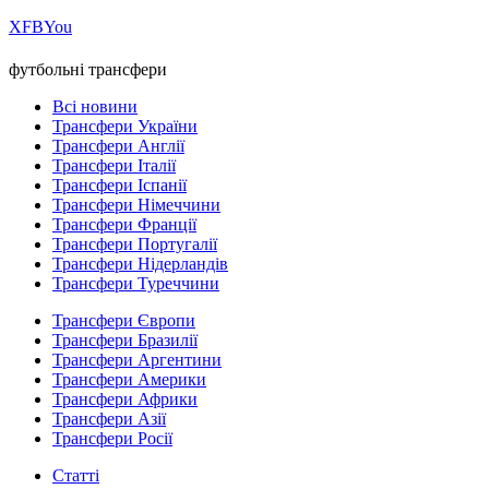
Х
FB
You
футбольні трансфери
Всі новини
Трансфери України
Трансфери Англії
Трансфери Італії
Трансфери Іспанії
Трансфери Німеччини
Трансфери Франції
Трансфери Португалії
Трансфери Нідерландів
Трансфери Туреччини
Трансфери Європи
Трансфери Бразилії
Трансфери Аргентини
Трансфери Америки
Трансфери Африки
Трансфери Азії
Трансфери Росії
Статті