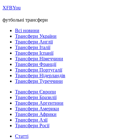
Х
FB
You
футбольні трансфери
Всі новини
Трансфери України
Трансфери Англії
Трансфери Італії
Трансфери Іспанії
Трансфери Німеччини
Трансфери Франції
Трансфери Португалії
Трансфери Нідерландів
Трансфери Туреччини
Трансфери Європи
Трансфери Бразилії
Трансфери Аргентини
Трансфери Америки
Трансфери Африки
Трансфери Азії
Трансфери Росії
Статті