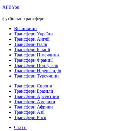
Х
FB
You
футбольні трансфери
Всі новини
Трансфери України
Трансфери Англії
Трансфери Італії
Трансфери Іспанії
Трансфери Німеччини
Трансфери Франції
Трансфери Португалії
Трансфери Нідерландів
Трансфери Туреччини
Трансфери Європи
Трансфери Бразилії
Трансфери Аргентини
Трансфери Америки
Трансфери Африки
Трансфери Азії
Трансфери Росії
Статті