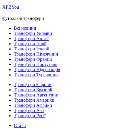
Х
FB
You
футбольні трансфери
Всі новини
Трансфери України
Трансфери Англії
Трансфери Італії
Трансфери Іспанії
Трансфери Німеччини
Трансфери Франції
Трансфери Португалії
Трансфери Нідерландів
Трансфери Туреччини
Трансфери Європи
Трансфери Бразилії
Трансфери Аргентини
Трансфери Америки
Трансфери Африки
Трансфери Азії
Трансфери Росії
Статті