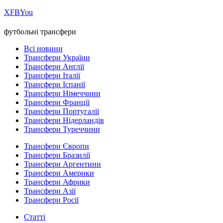
Х
FB
You
футбольні трансфери
Всі новини
Трансфери України
Трансфери Англії
Трансфери Італії
Трансфери Іспанії
Трансфери Німеччини
Трансфери Франції
Трансфери Португалії
Трансфери Нідерландів
Трансфери Туреччини
Трансфери Європи
Трансфери Бразилії
Трансфери Аргентини
Трансфери Америки
Трансфери Африки
Трансфери Азії
Трансфери Росії
Статті