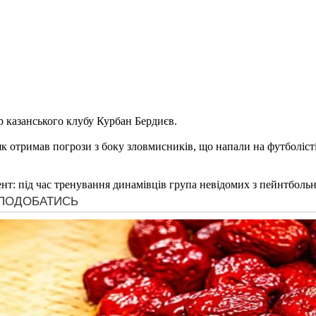
р казанського клубу Курбан Бердиєв.
 як отримав погрози з боку зловмисників, що напали на футболіст
ент: під час тренування динамівців група невідомих з пейнтболь