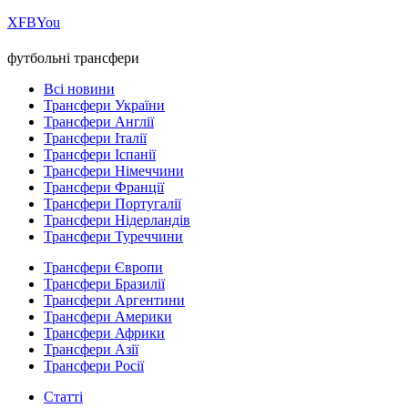
Х
FB
You
футбольні трансфери
Всі новини
Трансфери України
Трансфери Англії
Трансфери Італії
Трансфери Іспанії
Трансфери Німеччини
Трансфери Франції
Трансфери Португалії
Трансфери Нідерландів
Трансфери Туреччини
Трансфери Європи
Трансфери Бразилії
Трансфери Аргентини
Трансфери Америки
Трансфери Африки
Трансфери Азії
Трансфери Росії
Статті