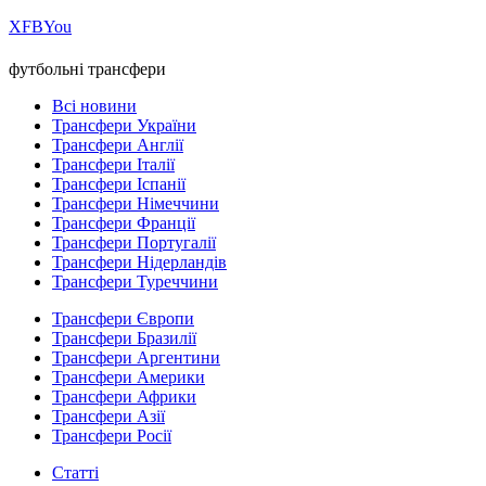
Х
FB
You
футбольні трансфери
Всі новини
Трансфери України
Трансфери Англії
Трансфери Італії
Трансфери Іспанії
Трансфери Німеччини
Трансфери Франції
Трансфери Португалії
Трансфери Нідерландів
Трансфери Туреччини
Трансфери Європи
Трансфери Бразилії
Трансфери Аргентини
Трансфери Америки
Трансфери Африки
Трансфери Азії
Трансфери Росії
Статті