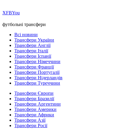
Х
FB
You
футбольні трансфери
Всі новини
Трансфери України
Трансфери Англії
Трансфери Італії
Трансфери Іспанії
Трансфери Німеччини
Трансфери Франції
Трансфери Португалії
Трансфери Нідерландів
Трансфери Туреччини
Трансфери Європи
Трансфери Бразилії
Трансфери Аргентини
Трансфери Америки
Трансфери Африки
Трансфери Азії
Трансфери Росії