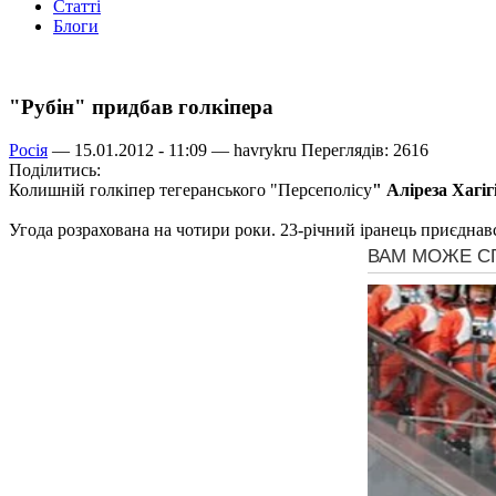
Статті
Блоги
"Рубін" придбав голкіпера
Росія
— 15.01.2012 - 11:09 —
havrykru
Переглядів: 2616
Поділитись:
Колишній голкіпер тегеранського "​​Персеполісу
" Аліреза Хагіг
Угода розрахована на чотири роки. 23-річний іранець приєднавс