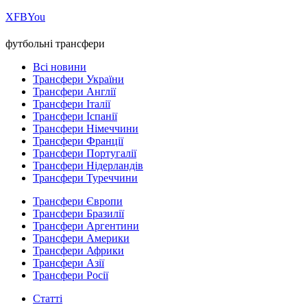
Х
FB
You
футбольні трансфери
Всі новини
Трансфери України
Трансфери Англії
Трансфери Італії
Трансфери Іспанії
Трансфери Німеччини
Трансфери Франції
Трансфери Португалії
Трансфери Нідерландів
Трансфери Туреччини
Трансфери Європи
Трансфери Бразилії
Трансфери Аргентини
Трансфери Америки
Трансфери Африки
Трансфери Азії
Трансфери Росії
Статті