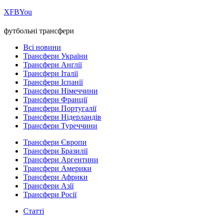
Х
FB
You
футбольні трансфери
Всі новини
Трансфери України
Трансфери Англії
Трансфери Італії
Трансфери Іспанії
Трансфери Німеччини
Трансфери Франції
Трансфери Португалії
Трансфери Нідерландів
Трансфери Туреччини
Трансфери Європи
Трансфери Бразилії
Трансфери Аргентини
Трансфери Америки
Трансфери Африки
Трансфери Азії
Трансфери Росії
Статті