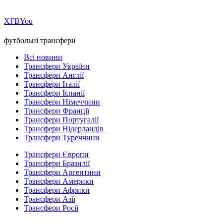
Х
FB
You
футбольні трансфери
Всі новини
Трансфери України
Трансфери Англії
Трансфери Італії
Трансфери Іспанії
Трансфери Німеччини
Трансфери Франції
Трансфери Португалії
Трансфери Нідерландів
Трансфери Туреччини
Трансфери Європи
Трансфери Бразилії
Трансфери Аргентини
Трансфери Америки
Трансфери Африки
Трансфери Азії
Трансфери Росії