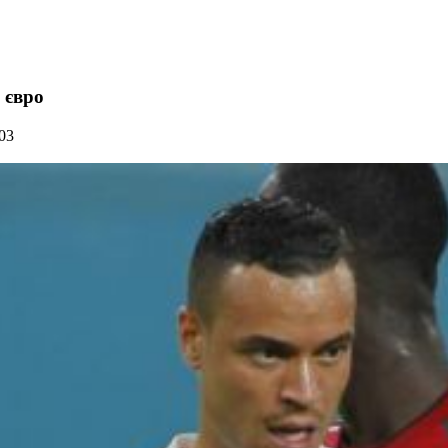
 євро
03