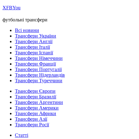
Х
FB
You
футбольні трансфери
Всі новини
Трансфери України
Трансфери Англії
Трансфери Італії
Трансфери Іспанії
Трансфери Німеччини
Трансфери Франції
Трансфери Португалії
Трансфери Нідерландів
Трансфери Туреччини
Трансфери Європи
Трансфери Бразилії
Трансфери Аргентини
Трансфери Америки
Трансфери Африки
Трансфери Азії
Трансфери Росії
Статті