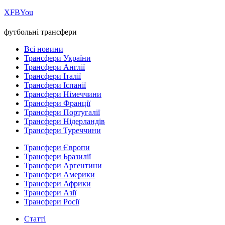
Х
FB
You
футбольні трансфери
Всі новини
Трансфери України
Трансфери Англії
Трансфери Італії
Трансфери Іспанії
Трансфери Німеччини
Трансфери Франції
Трансфери Португалії
Трансфери Нідерландів
Трансфери Туреччини
Трансфери Європи
Трансфери Бразилії
Трансфери Аргентини
Трансфери Америки
Трансфери Африки
Трансфери Азії
Трансфери Росії
Статті