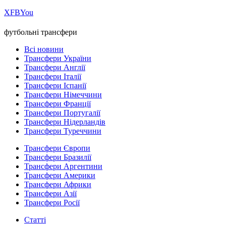
Х
FB
You
футбольні трансфери
Всі новини
Трансфери України
Трансфери Англії
Трансфери Італії
Трансфери Іспанії
Трансфери Німеччини
Трансфери Франції
Трансфери Португалії
Трансфери Нідерландів
Трансфери Туреччини
Трансфери Європи
Трансфери Бразилії
Трансфери Аргентини
Трансфери Америки
Трансфери Африки
Трансфери Азії
Трансфери Росії
Статті