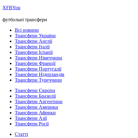
Х
FB
You
футбольні трансфери
Всі новини
Трансфери України
Трансфери Англії
Трансфери Італії
Трансфери Іспанії
Трансфери Німеччини
Трансфери Франції
Трансфери Португалії
Трансфери Нідерландів
Трансфери Туреччини
Трансфери Європи
Трансфери Бразилії
Трансфери Аргентини
Трансфери Америки
Трансфери Африки
Трансфери Азії
Трансфери Росії
Статті