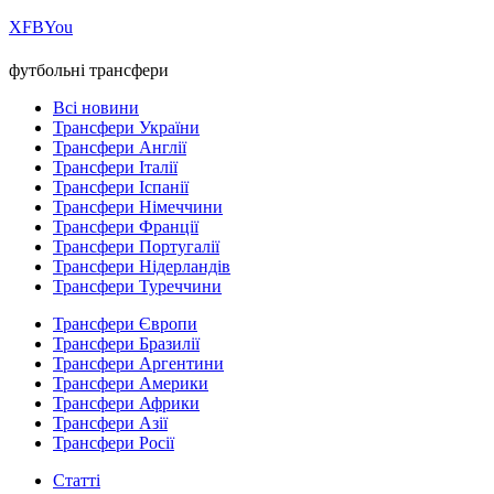
Х
FB
You
футбольні трансфери
Всі новини
Трансфери України
Трансфери Англії
Трансфери Італії
Трансфери Іспанії
Трансфери Німеччини
Трансфери Франції
Трансфери Португалії
Трансфери Нідерландів
Трансфери Туреччини
Трансфери Європи
Трансфери Бразилії
Трансфери Аргентини
Трансфери Америки
Трансфери Африки
Трансфери Азії
Трансфери Росії
Статті