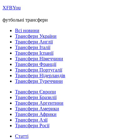
Х
FB
You
футбольні трансфери
Всі новини
Трансфери України
Трансфери Англії
Трансфери Італії
Трансфери Іспанії
Трансфери Німеччини
Трансфери Франції
Трансфери Португалії
Трансфери Нідерландів
Трансфери Туреччини
Трансфери Європи
Трансфери Бразилії
Трансфери Аргентини
Трансфери Америки
Трансфери Африки
Трансфери Азії
Трансфери Росії
Статті