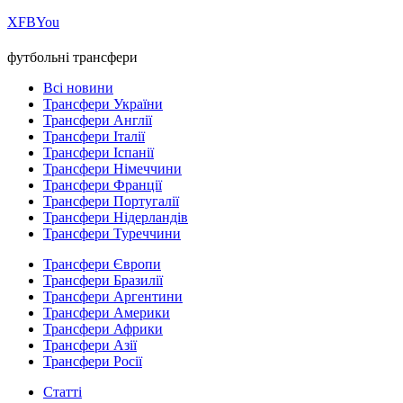
Х
FB
You
футбольні трансфери
Всі новини
Трансфери України
Трансфери Англії
Трансфери Італії
Трансфери Іспанії
Трансфери Німеччини
Трансфери Франції
Трансфери Португалії
Трансфери Нідерландів
Трансфери Туреччини
Трансфери Європи
Трансфери Бразилії
Трансфери Аргентини
Трансфери Америки
Трансфери Африки
Трансфери Азії
Трансфери Росії
Статті