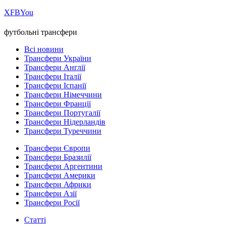
Х
FB
You
футбольні трансфери
Всі новини
Трансфери України
Трансфери Англії
Трансфери Італії
Трансфери Іспанії
Трансфери Німеччини
Трансфери Франції
Трансфери Португалії
Трансфери Нідерландів
Трансфери Туреччини
Трансфери Європи
Трансфери Бразилії
Трансфери Аргентини
Трансфери Америки
Трансфери Африки
Трансфери Азії
Трансфери Росії
Статті