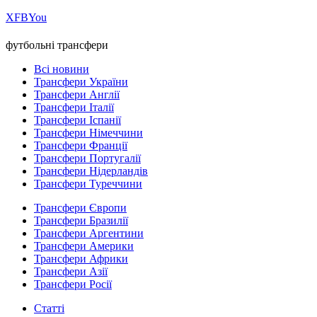
Х
FB
You
футбольні трансфери
Всі новини
Трансфери України
Трансфери Англії
Трансфери Італії
Трансфери Іспанії
Трансфери Німеччини
Трансфери Франції
Трансфери Португалії
Трансфери Нідерландів
Трансфери Туреччини
Трансфери Європи
Трансфери Бразилії
Трансфери Аргентини
Трансфери Америки
Трансфери Африки
Трансфери Азії
Трансфери Росії
Статті