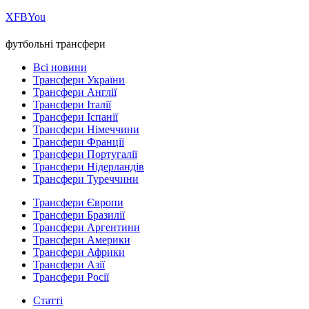
Х
FB
You
футбольні трансфери
Всі новини
Трансфери України
Трансфери Англії
Трансфери Італії
Трансфери Іспанії
Трансфери Німеччини
Трансфери Франції
Трансфери Португалії
Трансфери Нідерландів
Трансфери Туреччини
Трансфери Європи
Трансфери Бразилії
Трансфери Аргентини
Трансфери Америки
Трансфери Африки
Трансфери Азії
Трансфери Росії
Статті