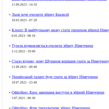
11.09.2023 - 14:10
»
Льов хоче очолити збірну Бразилії
16.03.2023 - 07:20
»
Клопп: В майбутньому можу стати тренером збірної Нім
6.01.2023 - 08:10
»
Тухель відмовляється очолити збірну Німеччини
3.12.2022 - 19:00
»
Стало відомо, чому Шуранов вирішив грати за Німеччину, 
11.09.2021 - 00:40
»
Український талант буде грати за збірну Німеччини
10.07.2021 - 23:40
»
Офіційно. Крос завершив виступи в збірній Німеччини
3.07.2021 - 00:30
»
Офіційно. Флік тренуватиме збірну Німеччини