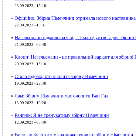
23.09.2023 - 15:10
»
Офіційно. Збірна Німеччини отримала нового наставника
22.09.2023 - 13:31
»
Нагельсманн відмовиться від 17 млн фунтів задля збірно
21.09.2023 - 00:40
»
Клопп: Нагельсманн - це правильний варіант для збірної
20.09.2023 - 15:10
»
Стало відомо, хто очолить збірну Німеччини
19.09.2023 - 23:40
»
Лам: Збірну Німеччини має очолити Ван Гал
13.09.2023 - 10:20
»
Рангнік: Я не тренуватиму збірну Німеччини
12.09.2023 - 08:40
»
Володар Золотого м'яча може очолити збірну Німеччини