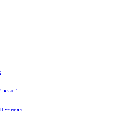
С
й позиції
ї Німеччини