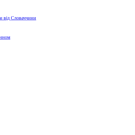
ки від Словаччини
анном