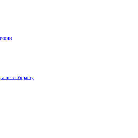
еччини
а не за Україну