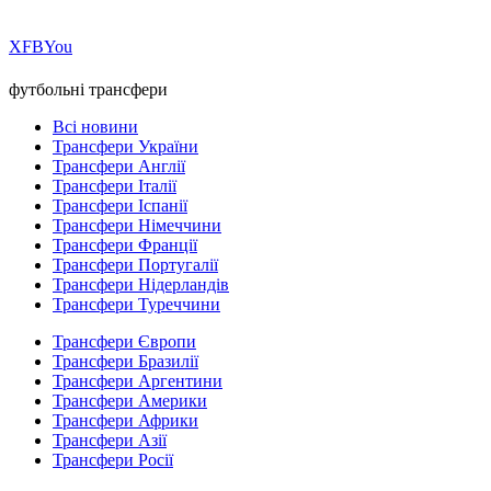
Х
FB
You
футбольні трансфери
Всі новини
Трансфери України
Трансфери Англії
Трансфери Італії
Трансфери Іспанії
Трансфери Німеччини
Трансфери Франції
Трансфери Португалії
Трансфери Нідерландів
Трансфери Туреччини
Трансфери Європи
Трансфери Бразилії
Трансфери Аргентини
Трансфери Америки
Трансфери Африки
Трансфери Азії
Трансфери Росії