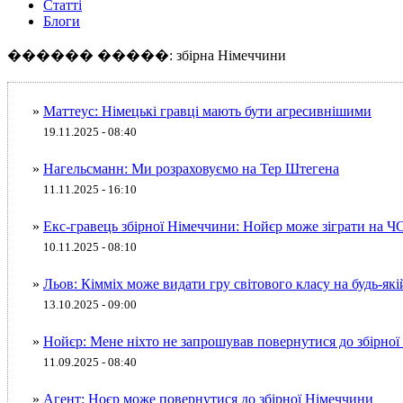
Статті
Блоги
������ �����: збірна Німеччини
»
Маттеус: Німецькі гравці мають бути агресивнішими
19.11.2025 - 08:40
»
Нагельсманн: Ми розраховуємо на Тер Штегена
11.11.2025 - 16:10
»
Екс-гравець збірної Німеччини: Нойєр може зіграти на Ч
10.11.2025 - 08:10
»
Льов: Кімміх може видати гру світового класу на будь-які
13.10.2025 - 09:00
»
Нойєр: Мене ніхто не запрошував повернутися до збірно
11.09.2025 - 08:40
»
Агент: Ноєр може повернутися до збірної Німеччини