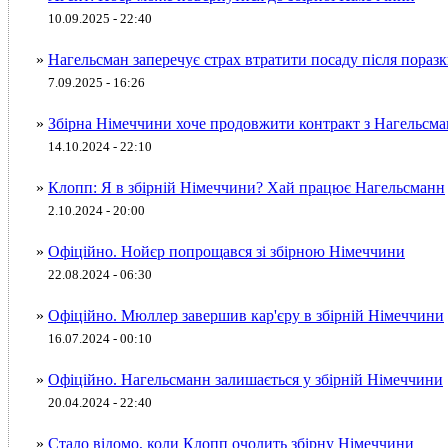
10.09.2025 - 22:40
»
Нагельсман заперечує страх втратити посаду після пораз
7.09.2025 - 16:26
»
Збірна Німеччини хоче продовжити контракт з Нагельсм
14.10.2024 - 22:10
»
Клопп: Я в збірній Німеччини? Хай працює Нагельсманн
2.10.2024 - 20:00
»
Офіційно. Нойєр попрощався зі збірною Німеччини
22.08.2024 - 06:30
»
Офіційно. Мюллер завершив кар'єру в збірній Німеччини
16.07.2024 - 00:10
»
Офіційно. Нагельсманн залишається у збірній Німеччини
20.04.2024 - 22:40
»
Стало відомо, коли Клопп очолить збірну Німеччини