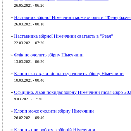
26.05.2021 - 06:20
»
Наставник збірної Німеччини може очолити "Фенербахче
26.03.2021 - 00:10
»
Наставника збірної Німеччини сватають в "Реал"
22.03.2021 - 07:20
»
Флік не очолить збірну Німеччини
13.03.2021 - 06:20
»
Клопп сказав, чи він влітку очолить збірну Німеччини
10.03.2021 - 00:40
»
Офіційно. Льов покидає збірну Німеччини після Євро-20
9.03.2021 - 17:20
»
Клопп може очолити збірну Німеччини
26.02.2021 - 09:40
»
Клопп - про роботу в збірній Німеччини