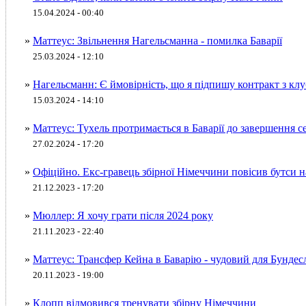
15.04.2024 - 00:40
»
Маттеус: Звільнення Нагельсманна - помилка Баварії
25.03.2024 - 12:10
»
Нагельсманн: Є ймовірність, що я підпишу контракт з кл
15.03.2024 - 14:10
»
Маттеус: Тухель протримається в Баварії до завершення с
27.02.2024 - 17:20
»
Офіційно. Екс-гравець збірної Німеччини повісив бутси н
21.12.2023 - 17:20
»
Мюллер: Я хочу грати після 2024 року
21.11.2023 - 22:40
»
Маттеус: Трансфер Кейна в Баварію - чудовий для Бундес
20.11.2023 - 19:00
»
Клопп відмовився тренувати збірну Німеччини