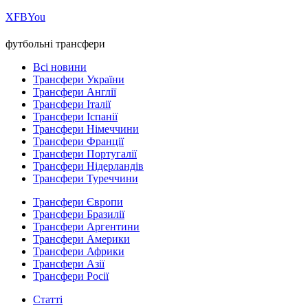
Х
FB
You
футбольні трансфери
Всі новини
Трансфери України
Трансфери Англії
Трансфери Італії
Трансфери Іспанії
Трансфери Німеччини
Трансфери Франції
Трансфери Португалії
Трансфери Нідерландів
Трансфери Туреччини
Трансфери Європи
Трансфери Бразилії
Трансфери Аргентини
Трансфери Америки
Трансфери Африки
Трансфери Азії
Трансфери Росії
Статті