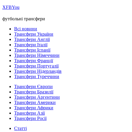
Х
FB
You
футбольні трансфери
Всі новини
Трансфери України
Трансфери Англії
Трансфери Італії
Трансфери Іспанії
Трансфери Німеччини
Трансфери Франції
Трансфери Португалії
Трансфери Нідерландів
Трансфери Туреччини
Трансфери Європи
Трансфери Бразилії
Трансфери Аргентини
Трансфери Америки
Трансфери Африки
Трансфери Азії
Трансфери Росії
Статті