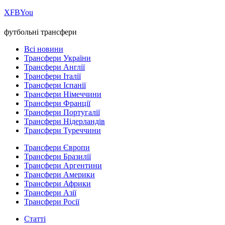
Х
FB
You
футбольні трансфери
Всі новини
Трансфери України
Трансфери Англії
Трансфери Італії
Трансфери Іспанії
Трансфери Німеччини
Трансфери Франції
Трансфери Португалії
Трансфери Нідерландів
Трансфери Туреччини
Трансфери Європи
Трансфери Бразилії
Трансфери Аргентини
Трансфери Америки
Трансфери Африки
Трансфери Азії
Трансфери Росії
Статті