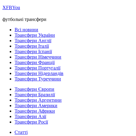
Х
FB
You
футбольні трансфери
Всі новини
Трансфери України
Трансфери Англії
Трансфери Італії
Трансфери Іспанії
Трансфери Німеччини
Трансфери Франції
Трансфери Португалії
Трансфери Нідерландів
Трансфери Туреччини
Трансфери Європи
Трансфери Бразилії
Трансфери Аргентини
Трансфери Америки
Трансфери Африки
Трансфери Азії
Трансфери Росії
Статті