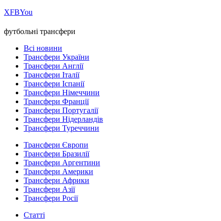
Х
FB
You
футбольні трансфери
Всі новини
Трансфери України
Трансфери Англії
Трансфери Італії
Трансфери Іспанії
Трансфери Німеччини
Трансфери Франції
Трансфери Португалії
Трансфери Нідерландів
Трансфери Туреччини
Трансфери Європи
Трансфери Бразилії
Трансфери Аргентини
Трансфери Америки
Трансфери Африки
Трансфери Азії
Трансфери Росії
Статті