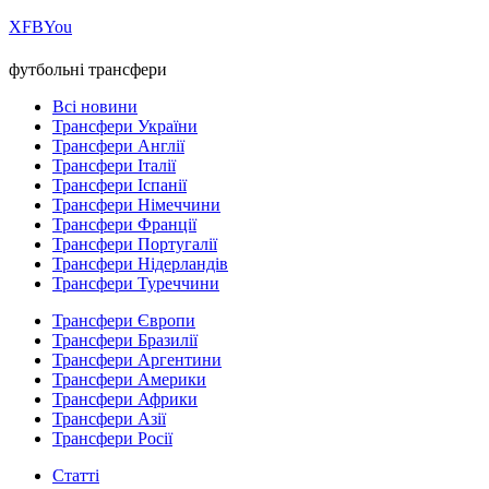
Х
FB
You
футбольні трансфери
Всі новини
Трансфери України
Трансфери Англії
Трансфери Італії
Трансфери Іспанії
Трансфери Німеччини
Трансфери Франції
Трансфери Португалії
Трансфери Нідерландів
Трансфери Туреччини
Трансфери Європи
Трансфери Бразилії
Трансфери Аргентини
Трансфери Америки
Трансфери Африки
Трансфери Азії
Трансфери Росії
Статті