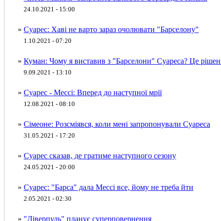
24.10.2021 - 15:00
»
Суарес: Хаві не варто зараз очолювати "Барселону"
1.10.2021 - 07:20
»
Куман: Чому я виставив з "Барселони" Суареса? Це рішен
9.09.2021 - 13:10
»
Суарес - Мессі: Вперед до наступної мрії
12.08.2021 - 08:10
»
Сімеоне: Розсміявся, коли мені запропонували Суареса
31.05.2021 - 17:20
»
Суарес сказав, де гратиме наступного сезону
24.05.2021 - 20:00
»
Суарес: "Барса" дала Мессі все, йому не треба йти
2.05.2021 - 02:30
»
"Ліверпуль" планує суперповернення