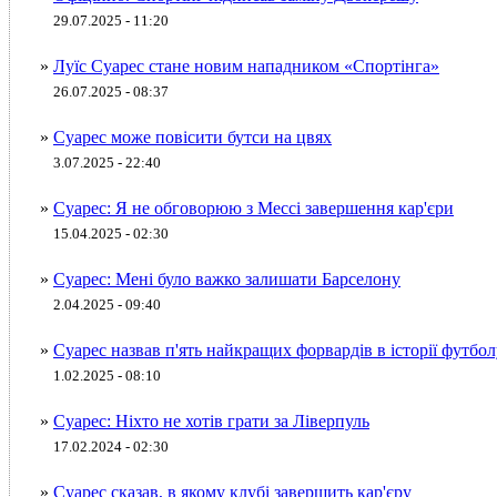
29.07.2025 - 11:20
»
Луїс Суарес стане новим нападником «Спортінга»
26.07.2025 - 08:37
»
Суарес може повісити бутси на цвях
3.07.2025 - 22:40
»
Суарес: Я не обговорюю з Мессі завершення кар'єри
15.04.2025 - 02:30
»
Суарес: Мені було важко залишати Барселону
2.04.2025 - 09:40
»
Суарес назвав п'ять найкращих форвардів в історії футбол
1.02.2025 - 08:10
»
Суарес: Ніхто не хотів грати за Ліверпуль
17.02.2024 - 02:30
»
Суарес сказав, в якому клубі завершить кар'єру