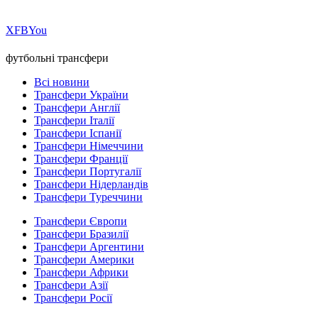
Х
FB
You
футбольні трансфери
Всі новини
Трансфери України
Трансфери Англії
Трансфери Італії
Трансфери Іспанії
Трансфери Німеччини
Трансфери Франції
Трансфери Португалії
Трансфери Нідерландів
Трансфери Туреччини
Трансфери Європи
Трансфери Бразилії
Трансфери Аргентини
Трансфери Америки
Трансфери Африки
Трансфери Азії
Трансфери Росії