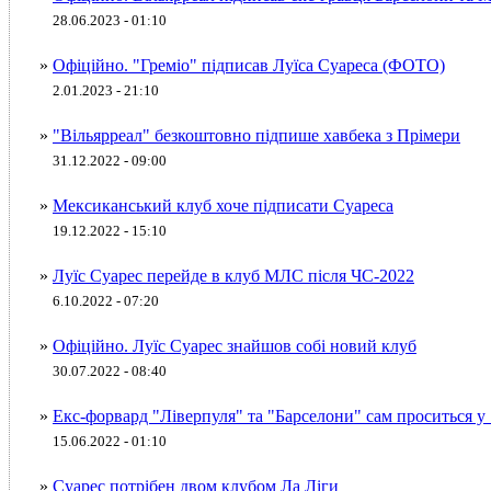
28.06.2023 - 01:10
»
Офіційно. "Греміо" підписав Луїса Суареса (ФОТО)
2.01.2023 - 21:10
»
"Вільярреал" безкоштовно підпише хавбека з Прімери
31.12.2022 - 09:00
»
Мексиканський клуб хоче підписати Суареса
19.12.2022 - 15:10
»
Луїс Суарес перейде в клуб МЛС після ЧС-2022
6.10.2022 - 07:20
»
Офіційно. Луїс Суарес знайшов собі новий клуб
30.07.2022 - 08:40
»
Екс-форвард "Ліверпуля" та "Барселони" сам проситься 
15.06.2022 - 01:10
»
Суарес потрібен двом клубом Ла Ліги