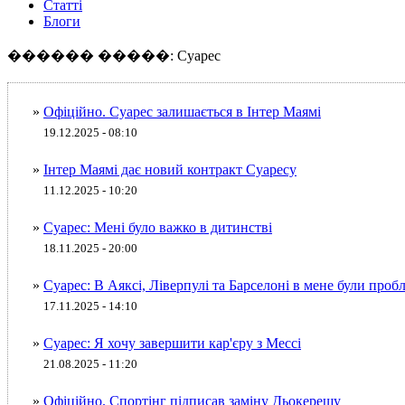
Статті
Блоги
������ �����: Суарес
»
Офіційно. Суарес залишається в Інтер Маямі
19.12.2025 - 08:10
»
Інтер Маямі дає новий контракт Суаресу
11.12.2025 - 10:20
»
Суарес: Мені було важко в дитинстві
18.11.2025 - 20:00
»
Суарес: В Аяксі, Ліверпулі та Барселоні в мене були проб
17.11.2025 - 14:10
»
Суарес: Я хочу завершити кар'єру з Мессі
21.08.2025 - 11:20
»
Офіційно. Спортінг підписав заміну Дьокерешу