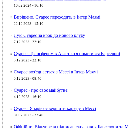
16.02.2024 - 16:10
»
Вирішено. Суарес переходить в Інтер Маямі
22.12.2023 - 15:10
»
Луїс Суарес за крок до нового клубу
7.12.2023 - 22:10
»
Суарес: Трансфером в Атлетіко я помстився Барселоні
5.12.2023 - 22:10
»
Суарес воз'єднається з Мессі в Інтер Маямі
5.12.2023 - 08:40
»
Суарес - про своє майбутнє
4.12.2023 - 16:10
»
Суарес: Я мрію завершити кар'єру з Мессі
31.07.2023 - 22:40
»
Офіційно. Вільярреал підписав екс-гравця Барселони та 