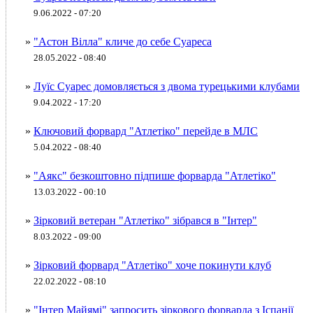
9.06.2022 - 07:20
»
"Астон Вілла" кличе до себе Суареса
28.05.2022 - 08:40
»
Луїс Суарес домовляється з двома турецькими клубами
9.04.2022 - 17:20
»
Ключовий форвард "Атлетіко" перейде в МЛС
5.04.2022 - 08:40
»
"Аякс" безкоштовно підпише форварда "Атлетіко"
13.03.2022 - 00:10
»
Зірковий ветеран "Атлетіко" зібрався в "Інтер"
8.03.2022 - 09:00
»
Зірковий форвард "Атлетіко" хоче покинути клуб
22.02.2022 - 08:10
»
"Інтер Майямі" запросить зіркового форварда з Іспанії