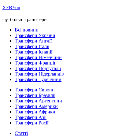
Х
FB
You
футбольні трансфери
Всі новини
Трансфери України
Трансфери Англії
Трансфери Італії
Трансфери Іспанії
Трансфери Німеччини
Трансфери Франції
Трансфери Португалії
Трансфери Нідерландів
Трансфери Туреччини
Трансфери Європи
Трансфери Бразилії
Трансфери Аргентини
Трансфери Америки
Трансфери Африки
Трансфери Азії
Трансфери Росії
Статті