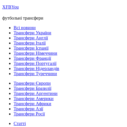
Х
FB
You
футбольні трансфери
Всі новини
Трансфери України
Трансфери Англії
Трансфери Італії
Трансфери Іспанії
Трансфери Німеччини
Трансфери Франції
Трансфери Португалії
Трансфери Нідерландів
Трансфери Туреччини
Трансфери Європи
Трансфери Бразилії
Трансфери Аргентини
Трансфери Америки
Трансфери Африки
Трансфери Азії
Трансфери Росії
Статті