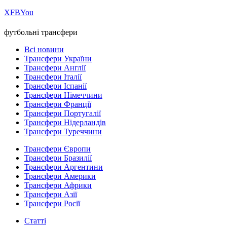
Х
FB
You
футбольні трансфери
Всі новини
Трансфери України
Трансфери Англії
Трансфери Італії
Трансфери Іспанії
Трансфери Німеччини
Трансфери Франції
Трансфери Португалії
Трансфери Нідерландів
Трансфери Туреччини
Трансфери Європи
Трансфери Бразилії
Трансфери Аргентини
Трансфери Америки
Трансфери Африки
Трансфери Азії
Трансфери Росії
Статті