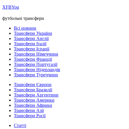
Х
FB
You
футбольні трансфери
Всі новини
Трансфери України
Трансфери Англії
Трансфери Італії
Трансфери Іспанії
Трансфери Німеччини
Трансфери Франції
Трансфери Португалії
Трансфери Нідерландів
Трансфери Туреччини
Трансфери Європи
Трансфери Бразилії
Трансфери Аргентини
Трансфери Америки
Трансфери Африки
Трансфери Азії
Трансфери Росії
Статті