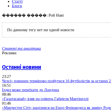
Статті
Блоги
������ �����: Рой Наві
По данному тегу нет ни одной новости
Статті та аналітика
Реклама:
Останні новини
23:27
Челсі» повинен терміново позбутися 16 футболістів за останні 2
16:51
Їлдиз може переїхати до Лондона
08:46
«Галатасарай» взяв на олівець Габріеля Мартінеллі
01:46
«Манчестер Сіті» націлився на Енцо Фернандеса як заміну Родр