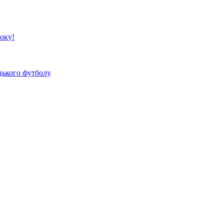
року!
цького футболу