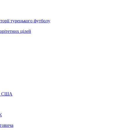
торії турецького футболу
орітетних цілей
лу США
Ж
еговича