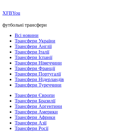
Х
FB
You
футбольні трансфери
Всі новини
Трансфери України
Трансфери Англії
Трансфери Італії
Трансфери Іспанії
Трансфери Німеччини
Трансфери Франції
Трансфери Португалії
Трансфери Нідерландів
Трансфери Туреччини
Трансфери Європи
Трансфери Бразилії
Трансфери Аргентини
Трансфери Америки
Трансфери Африки
Трансфери Азії
Трансфери Росії