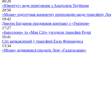
00:20
«Ювентус» веде переговори з Анатолієм Трубіним
20:50
«Мілан» підготував конкретну пропозицію щодо трансферу Ле
19:42
Дмитро Богданов продовжив контракт з «Уніоном»
17:27
«Барселона» та «Ман Сіті» узгодили трансфер Родрі
16:41
Сіті зацікавлений у трансфері Ензо Фернандеса
13:34
«Мілан» відмовився продати Леау «Галатасараю»