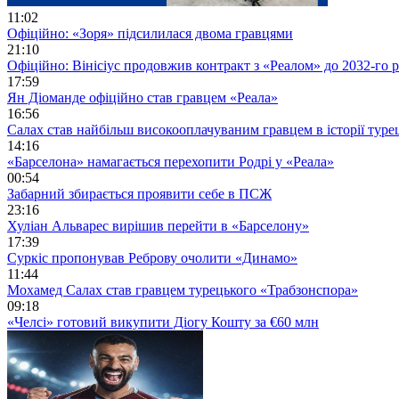
11:02
Офіційно: «Зоря» підсилилася двома гравцями
21:10
Офіційно: Вінісіус продовжив контракт з «Реалом» до 2032-го 
17:59
Ян Діоманде офіційно став гравцем «Реала»
16:56
Салах став найбільш високооплачуваним гравцем в історії туре
14:16
«Барселона» намагається перехопити Родрі у «Реала»
00:54
Забарний збирається проявити себе в ПСЖ
23:16
Хуліан Альварес вирішив перейти в «Барселону»
17:39
Суркіс пропонував Реброву очолити «Динамо»
11:44
Мохамед Салах став гравцем турецького «Трабзонспора»
09:18
«Челсі» готовий викупити Діогу Кошту за €60 млн