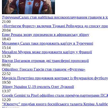
Туреччина
Салах став найбільш високооплачуваним гравцем в іс
21:00
«Ноттінгем Форест» включив Тіджані Рейндерса до списку при
20:04
Ерве Ренара знову призначили в африканську збірну
18:43
Мохаммед Салах таки продовжить кар'єру в Туреччині
15:14
Михайло Мудрик може продовжити кар'єру у Франції
13:26
Віктор Циганков отримав дві трансферні пропозиції
00:02
Офіційно: Гонсало Гарсія став гравцем «Фулгема»
22:52
Маурісіо Почеттіно продовжив контракт із Федерацією футбо
19:50
Збірну України U-19 очолить Олег Лужний
13:37
Google Gemini та Pixel офіційно стали преміум-партнерами ПС
12:20
"Ювентус" придбав юного боснійського таланта Керіма Алайб