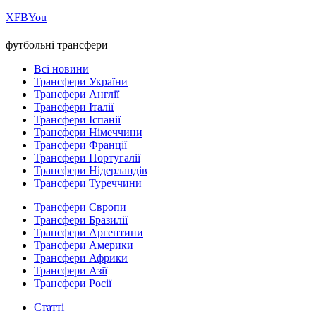
Х
FB
You
футбольні трансфери
Всі новини
Трансфери України
Трансфери Англії
Трансфери Італії
Трансфери Іспанії
Трансфери Німеччини
Трансфери Франції
Трансфери Португалії
Трансфери Нідерландів
Трансфери Туреччини
Трансфери Європи
Трансфери Бразилії
Трансфери Аргентини
Трансфери Америки
Трансфери Африки
Трансфери Азії
Трансфери Росії
Статті