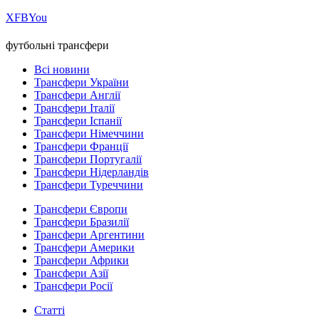
Х
FB
You
футбольні трансфери
Всі новини
Трансфери України
Трансфери Англії
Трансфери Італії
Трансфери Іспанії
Трансфери Німеччини
Трансфери Франції
Трансфери Португалії
Трансфери Нідерландів
Трансфери Туреччини
Трансфери Європи
Трансфери Бразилії
Трансфери Аргентини
Трансфери Америки
Трансфери Африки
Трансфери Азії
Трансфери Росії
Статті