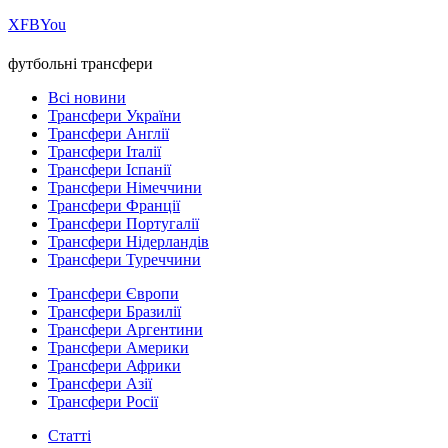
Х
FB
You
футбольні трансфери
Всі новини
Трансфери України
Трансфери Англії
Трансфери Італії
Трансфери Іспанії
Трансфери Німеччини
Трансфери Франції
Трансфери Португалії
Трансфери Нідерландів
Трансфери Туреччини
Трансфери Європи
Трансфери Бразилії
Трансфери Аргентини
Трансфери Америки
Трансфери Африки
Трансфери Азії
Трансфери Росії
Статті